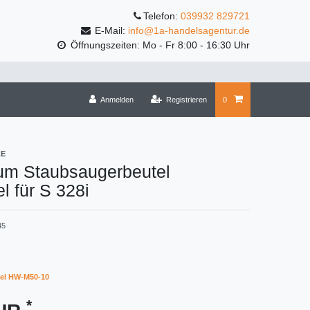
Telefon:
039932 829721
E-Mail:
info@1a-handelsagentur.de
Öffnungszeiten: Mo - Fr 8:00 - 16:30 Uhr
Anmelden
Registrieren
0
LE
um Staubsaugerbeutel
l für S 328i
45
el HW-M50-10
*