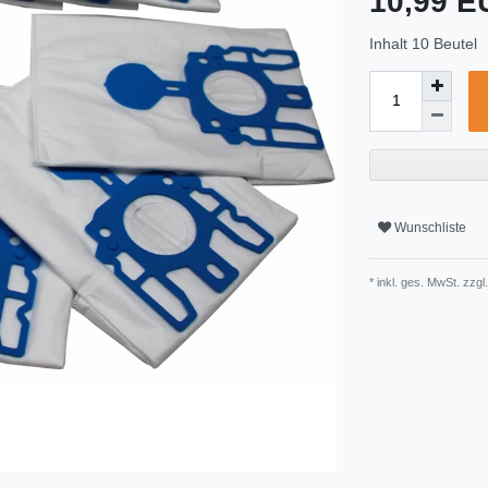
10,99 
Inhalt
10
Beutel
Wunschliste
* inkl. ges. MwSt. zzgl.