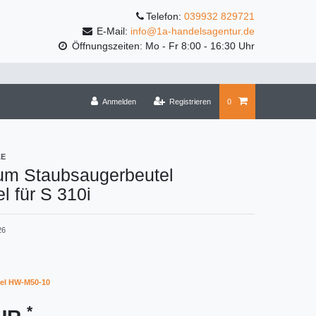
Telefon:
039932 829721
E-Mail:
info@1a-handelsagentur.de
Öffnungszeiten: Mo - Fr 8:00 - 16:30 Uhr
Anmelden
Registrieren
0
LE
um Staubsaugerbeutel
l für S 310i
26
el HW-M50-10
*