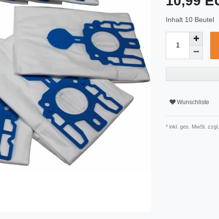
10,99 
Inhalt
10
Beutel
Wunschliste
* inkl. ges. MwSt. zzgl.