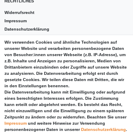
RECHTLICHES
Widerrufsrecht
Impressum
Datenschutzerklärung
AGB
Wir verwenden Cookies und ähnliche Technologien auf
Versandkosten
unserer Website und verarbeiten personenbezogene Daten
Barrierefreiheit
von Besucher:innen unserer Webseite (z.B. IP-Adresse), um
z.B. Inhalte und Anzeigen zu personalisieren, Medien von
Anleitungen
Drittanbietern einzubinden oder Zugriffe auf unsere Website
zu analysieren. Die Datenverarbeitung erfolgt erst durch
Vertrag widerrufen
gesetzte Cookies. Wir teilen diese Daten mit Dritten, die wir
PARTNER
in den Einstellungen benennen.
Die Datenverarbeitung kann mit Einwilligung oder aufgrund
DHL
eines berechtigten Interesses erfolgen. Die Zustimmung
kann erteilt oder abgelehnt werden. Es besteht das Recht,
GLS
nicht einzuwilligen und die Einwilligung zu einem späteren
DB Schenker
Zeitpunkt zu ändern oder zu widerrufen. Beachten Sie unser
PaketPLUS
Impressum
und weitere Hinweise zur Verwendung
personenbezogener Daten in unserer
Daten­schutz­erklärung
.
SPONSORING