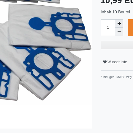
10,99 
Inhalt
10
Beutel
Wunschliste
* inkl. ges. MwSt. zzgl.