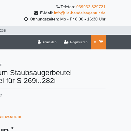
Telefon:
039932 829721
E-Mail:
info@1a-handelsagentur.de
Öffnungszeiten: Mo - Fr 8:00 - 16:30 Uhr
282i
Anmelden
Registrieren
0
LE
um Staubsaugerbeutel
l für S 269i..282i
24
el HW-M50-10
*