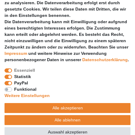
zu analysieren. Die Datenverarbeitung erfolgt erst durch
Vertrag widerrufen
gesetzte Cookies. Wir teilen diese Daten mit Dritten, die wir
PARTNER
in den Einstellungen benennen.
Die Datenverarbeitung kann mit Einwilligung oder aufgrund
DHL
eines berechtigten Interesses erfolgen. Die Zustimmung
kann erteilt oder abgelehnt werden. Es besteht das Recht,
GLS
nicht einzuwilligen und die Einwilligung zu einem späteren
DB Schenker
Zeitpunkt zu ändern oder zu widerrufen. Beachten Sie unser
PaketPLUS
Impressum
und weitere Hinweise zur Verwendung
personenbezogener Daten in unserer
Daten­schutz­erklärung
.
SPONSORING
Essenziell
Malchower SV 90
Statistik
Malchower Wölfe
PayPal
Funktional
ZERTIFIKATE
Weitere Einstellungen
Händlerbund
Alle akzeptieren
Trusted Shops
Alle ablehnen
© Copyright 2026 | Alle Rechte vorbehalten.
Auswahl akzeptieren