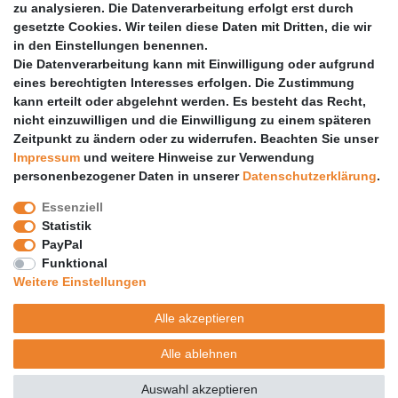
zu analysieren. Die Datenverarbeitung erfolgt erst durch
Vertrag widerrufen
gesetzte Cookies. Wir teilen diese Daten mit Dritten, die wir
PARTNER
in den Einstellungen benennen.
Die Datenverarbeitung kann mit Einwilligung oder aufgrund
DHL
eines berechtigten Interesses erfolgen. Die Zustimmung
kann erteilt oder abgelehnt werden. Es besteht das Recht,
GLS
nicht einzuwilligen und die Einwilligung zu einem späteren
DB Schenker
Zeitpunkt zu ändern oder zu widerrufen. Beachten Sie unser
PaketPLUS
Impressum
und weitere Hinweise zur Verwendung
personenbezogener Daten in unserer
Daten­schutz­erklärung
.
SPONSORING
Essenziell
Malchower SV 90
Statistik
Malchower Wölfe
PayPal
Funktional
ZERTIFIKATE
Weitere Einstellungen
Händlerbund
Alle akzeptieren
Trusted Shops
Alle ablehnen
© Copyright 2026 | Alle Rechte vorbehalten.
Auswahl akzeptieren