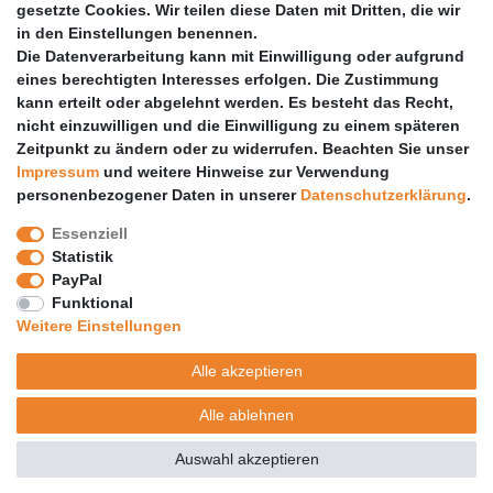
gesetzte Cookies. Wir teilen diese Daten mit Dritten, die wir
PARTNER
in den Einstellungen benennen.
Die Datenverarbeitung kann mit Einwilligung oder aufgrund
DHL
eines berechtigten Interesses erfolgen. Die Zustimmung
kann erteilt oder abgelehnt werden. Es besteht das Recht,
GLS
nicht einzuwilligen und die Einwilligung zu einem späteren
DB Schenker
Zeitpunkt zu ändern oder zu widerrufen. Beachten Sie unser
PaketPLUS
Impressum
und weitere Hinweise zur Verwendung
personenbezogener Daten in unserer
Daten­schutz­erklärung
.
SPONSORING
Essenziell
Malchower SV 90
Statistik
Malchower Wölfe
PayPal
Funktional
ZERTIFIKATE
Weitere Einstellungen
Händlerbund
Alle akzeptieren
Trusted Shops
Alle ablehnen
© Copyright 2026 | Alle Rechte vorbehalten.
Auswahl akzeptieren