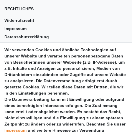
RECHTLICHES
Widerrufsrecht
Impressum
Datenschutzerklärung
AGB
Wir verwenden Cookies und ähnliche Technologien auf
Versandkosten
unserer Website und verarbeiten personenbezogene Daten
Barrierefreiheit
von Besucher:innen unserer Webseite (z.B. IP-Adresse), um
z.B. Inhalte und Anzeigen zu personalisieren, Medien von
Anleitungen
Drittanbietern einzubinden oder Zugriffe auf unsere Website
zu analysieren. Die Datenverarbeitung erfolgt erst durch
Vertrag widerrufen
gesetzte Cookies. Wir teilen diese Daten mit Dritten, die wir
PARTNER
in den Einstellungen benennen.
Die Datenverarbeitung kann mit Einwilligung oder aufgrund
DHL
eines berechtigten Interesses erfolgen. Die Zustimmung
kann erteilt oder abgelehnt werden. Es besteht das Recht,
GLS
nicht einzuwilligen und die Einwilligung zu einem späteren
DB Schenker
Zeitpunkt zu ändern oder zu widerrufen. Beachten Sie unser
PaketPLUS
Impressum
und weitere Hinweise zur Verwendung