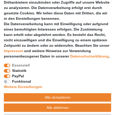
Drittanbietern einzubinden oder Zugriffe auf unsere Website
zu analysieren. Die Datenverarbeitung erfolgt erst durch
Vertrag widerrufen
gesetzte Cookies. Wir teilen diese Daten mit Dritten, die wir
PARTNER
in den Einstellungen benennen.
Die Datenverarbeitung kann mit Einwilligung oder aufgrund
DHL
eines berechtigten Interesses erfolgen. Die Zustimmung
kann erteilt oder abgelehnt werden. Es besteht das Recht,
GLS
nicht einzuwilligen und die Einwilligung zu einem späteren
DB Schenker
Zeitpunkt zu ändern oder zu widerrufen. Beachten Sie unser
PaketPLUS
Impressum
und weitere Hinweise zur Verwendung
personenbezogener Daten in unserer
Daten­schutz­erklärung
.
SPONSORING
Essenziell
Malchower SV 90
Statistik
Malchower Wölfe
PayPal
Funktional
ZERTIFIKATE
Weitere Einstellungen
Händlerbund
Alle akzeptieren
Trusted Shops
Alle ablehnen
© Copyright 2026 | Alle Rechte vorbehalten.