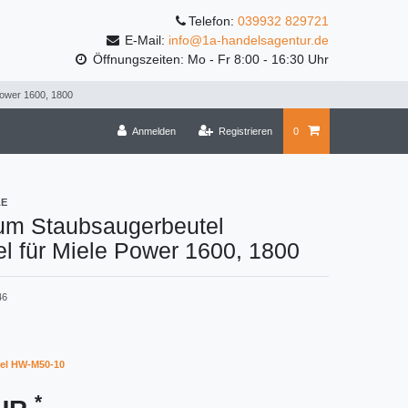
Telefon:
039932 829721
E-Mail:
info@1a-handelsagentur.de
Öffnungszeiten: Mo - Fr 8:00 - 16:30 Uhr
Power 1600, 1800
Anmelden
Registrieren
0
LE
um Staubsaugerbeutel
l für Miele Power 1600, 1800
46
el HW-M50-10
*