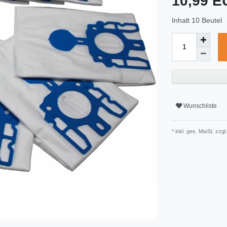
10,99 
Inhalt
10
Beutel
Wunschliste
* inkl. ges. MwSt. zzgl.