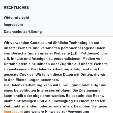
RECHTLICHES
Widerrufsrecht
Impressum
Datenschutzerklärung
AGB
Wir verwenden Cookies und ähnliche Technologien auf
Versandkosten
unserer Website und verarbeiten personenbezogene Daten
Barrierefreiheit
von Besucher:innen unserer Webseite (z.B. IP-Adresse), um
z.B. Inhalte und Anzeigen zu personalisieren, Medien von
Anleitungen
Drittanbietern einzubinden oder Zugriffe auf unsere Website
zu analysieren. Die Datenverarbeitung erfolgt erst durch
Vertrag widerrufen
gesetzte Cookies. Wir teilen diese Daten mit Dritten, die wir
PARTNER
in den Einstellungen benennen.
Die Datenverarbeitung kann mit Einwilligung oder aufgrund
DHL
eines berechtigten Interesses erfolgen. Die Zustimmung
kann erteilt oder abgelehnt werden. Es besteht das Recht,
GLS
nicht einzuwilligen und die Einwilligung zu einem späteren
DB Schenker
Zeitpunkt zu ändern oder zu widerrufen. Beachten Sie unser
PaketPLUS
Impressum
und weitere Hinweise zur Verwendung