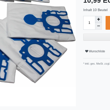
10,99 
Inhalt
10
Beutel
Wunschliste
* inkl. ges. MwSt. zzgl.