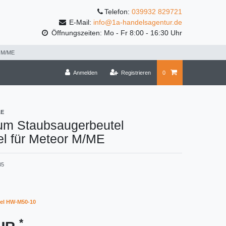
Telefon:
039932 829721
E-Mail:
info@1a-handelsagentur.de
Öffnungszeiten: Mo - Fr 8:00 - 16:30 Uhr
r M/ME
Anmelden
Registrieren
0
LE
um Staubsaugerbeutel
el für Meteor M/ME
35
el HW-M50-10
*