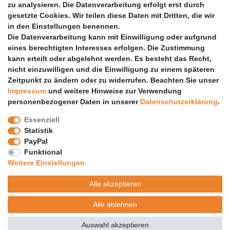
zu analysieren. Die Datenverarbeitung erfolgt erst durch
Vertrag widerrufen
gesetzte Cookies. Wir teilen diese Daten mit Dritten, die wir
PARTNER
in den Einstellungen benennen.
Die Datenverarbeitung kann mit Einwilligung oder aufgrund
DHL
eines berechtigten Interesses erfolgen. Die Zustimmung
kann erteilt oder abgelehnt werden. Es besteht das Recht,
GLS
nicht einzuwilligen und die Einwilligung zu einem späteren
DB Schenker
Zeitpunkt zu ändern oder zu widerrufen. Beachten Sie unser
PaketPLUS
Impressum
und weitere Hinweise zur Verwendung
personenbezogener Daten in unserer
Daten­schutz­erklärung
.
SPONSORING
Essenziell
Malchower SV 90
Statistik
Malchower Wölfe
PayPal
Funktional
ZERTIFIKATE
Weitere Einstellungen
Händlerbund
Alle akzeptieren
Trusted Shops
Alle ablehnen
© Copyright 2026 | Alle Rechte vorbehalten.
Auswahl akzeptieren