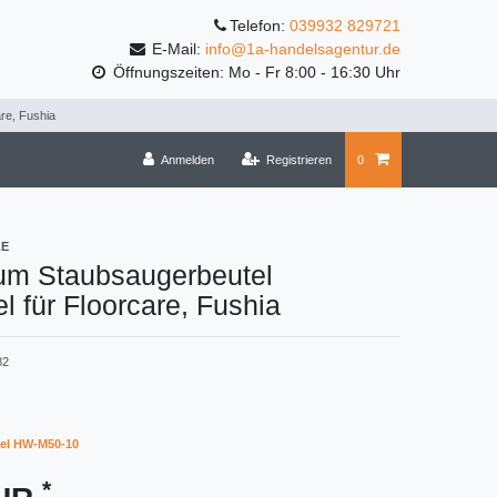
Telefon:
039932 829721
E-Mail:
info@1a-handelsagentur.de
Öffnungszeiten: Mo - Fr 8:00 - 16:30 Uhr
re, Fushia
Anmelden
Registrieren
0
LE
um Staubsaugerbeutel
l für Floorcare, Fushia
82
el HW-M50-10
*