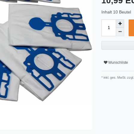
10,99 
Inhalt
10
Beutel
Wunschliste
* inkl. ges. MwSt. zzgl.