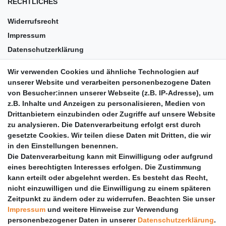
RECHTLICHES
Widerrufsrecht
Impressum
Datenschutzerklärung
AGB
Wir verwenden Cookies und ähnliche Technologien auf
Versandkosten
unserer Website und verarbeiten personenbezogene Daten
Barrierefreiheit
von Besucher:innen unserer Webseite (z.B. IP-Adresse), um
z.B. Inhalte und Anzeigen zu personalisieren, Medien von
Anleitungen
Drittanbietern einzubinden oder Zugriffe auf unsere Website
zu analysieren. Die Datenverarbeitung erfolgt erst durch
Vertrag widerrufen
gesetzte Cookies. Wir teilen diese Daten mit Dritten, die wir
PARTNER
in den Einstellungen benennen.
Die Datenverarbeitung kann mit Einwilligung oder aufgrund
DHL
eines berechtigten Interesses erfolgen. Die Zustimmung
kann erteilt oder abgelehnt werden. Es besteht das Recht,
GLS
nicht einzuwilligen und die Einwilligung zu einem späteren
DB Schenker
Zeitpunkt zu ändern oder zu widerrufen. Beachten Sie unser
PaketPLUS
Impressum
und weitere Hinweise zur Verwendung
personenbezogener Daten in unserer
Daten­schutz­erklärung
.
SPONSORING