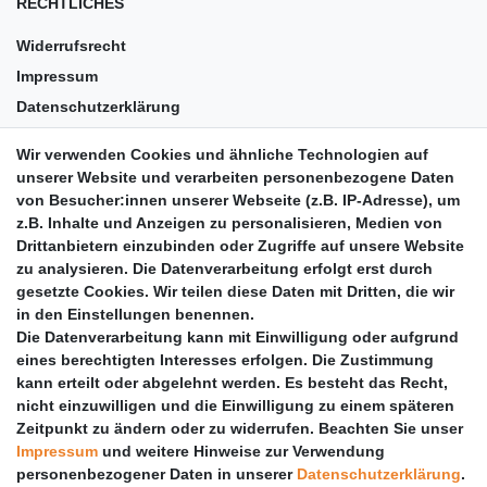
RECHTLICHES
Widerrufsrecht
Impressum
Datenschutzerklärung
AGB
Wir verwenden Cookies und ähnliche Technologien auf
Versandkosten
unserer Website und verarbeiten personenbezogene Daten
Barrierefreiheit
von Besucher:innen unserer Webseite (z.B. IP-Adresse), um
z.B. Inhalte und Anzeigen zu personalisieren, Medien von
Anleitungen
Drittanbietern einzubinden oder Zugriffe auf unsere Website
zu analysieren. Die Datenverarbeitung erfolgt erst durch
Vertrag widerrufen
gesetzte Cookies. Wir teilen diese Daten mit Dritten, die wir
PARTNER
in den Einstellungen benennen.
Die Datenverarbeitung kann mit Einwilligung oder aufgrund
DHL
eines berechtigten Interesses erfolgen. Die Zustimmung
kann erteilt oder abgelehnt werden. Es besteht das Recht,
GLS
nicht einzuwilligen und die Einwilligung zu einem späteren
DB Schenker
Zeitpunkt zu ändern oder zu widerrufen. Beachten Sie unser
PaketPLUS
Impressum
und weitere Hinweise zur Verwendung
personenbezogener Daten in unserer
Daten­schutz­erklärung
.
SPONSORING