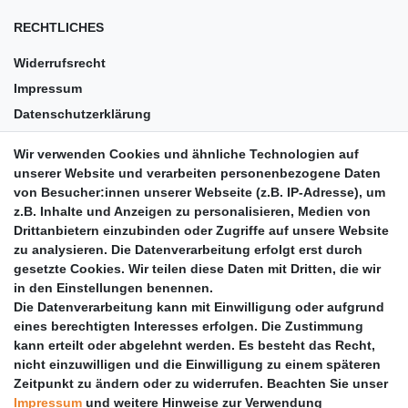
RECHTLICHES
Widerrufsrecht
Impressum
Datenschutzerklärung
AGB
Wir verwenden Cookies und ähnliche Technologien auf
Versandkosten
unserer Website und verarbeiten personenbezogene Daten
Barrierefreiheit
von Besucher:innen unserer Webseite (z.B. IP-Adresse), um
z.B. Inhalte und Anzeigen zu personalisieren, Medien von
Anleitungen
Drittanbietern einzubinden oder Zugriffe auf unsere Website
zu analysieren. Die Datenverarbeitung erfolgt erst durch
Vertrag widerrufen
gesetzte Cookies. Wir teilen diese Daten mit Dritten, die wir
PARTNER
in den Einstellungen benennen.
Die Datenverarbeitung kann mit Einwilligung oder aufgrund
DHL
eines berechtigten Interesses erfolgen. Die Zustimmung
kann erteilt oder abgelehnt werden. Es besteht das Recht,
GLS
nicht einzuwilligen und die Einwilligung zu einem späteren
DB Schenker
Zeitpunkt zu ändern oder zu widerrufen. Beachten Sie unser
PaketPLUS
Impressum
und weitere Hinweise zur Verwendung