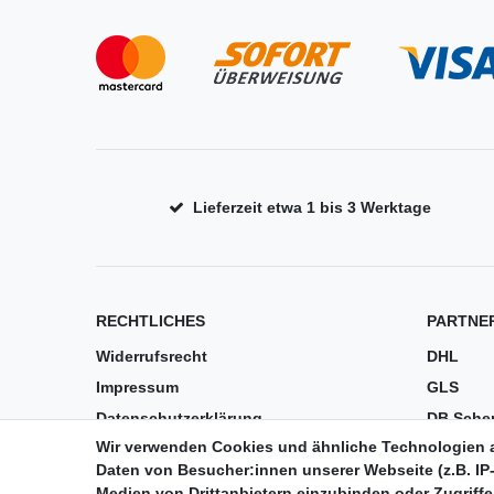
Lieferzeit etwa 1 bis 3 Werktage
RECHTLICHES
PARTNE
Widerrufsrecht
DHL
Impressum
GLS
Datenschutzerklärung
DB Sche
Wir verwenden Cookies und ähnliche Technologien 
AGB
PaketPL
Daten von Besucher:innen unserer Webseite (z.B. IP-
Versandkosten
Medien von Drittanbietern einzubinden oder Zugriffe