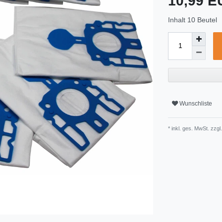
10,99 
Inhalt
10
Beutel
Wunschliste
* inkl. ges. MwSt. zzgl.