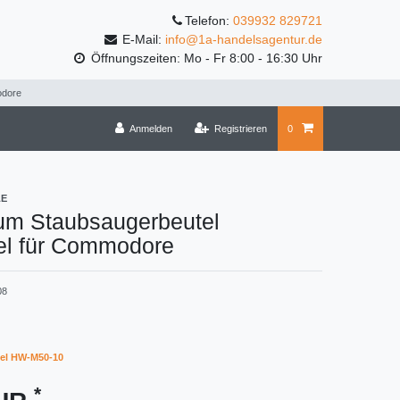
Telefon:
039932 829721
E-Mail:
info@1a-handelsagentur.de
Öffnungszeiten: Mo - Fr 8:00 - 16:30 Uhr
odore
Anmelden
Registrieren
0
LE
um Staubsaugerbeutel
el für Commodore
08
el HW-M50-10
*