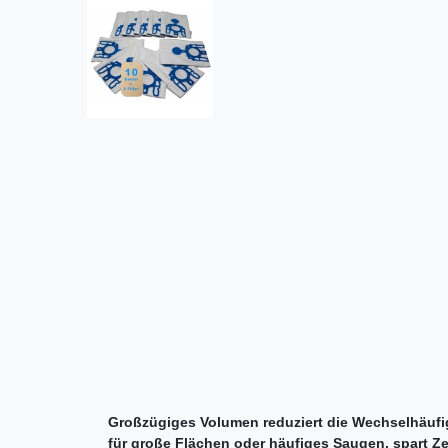
Großzügiges Volumen reduziert die Wechselhäufigk
für große Flächen oder häufiges Saugen, spart Ze