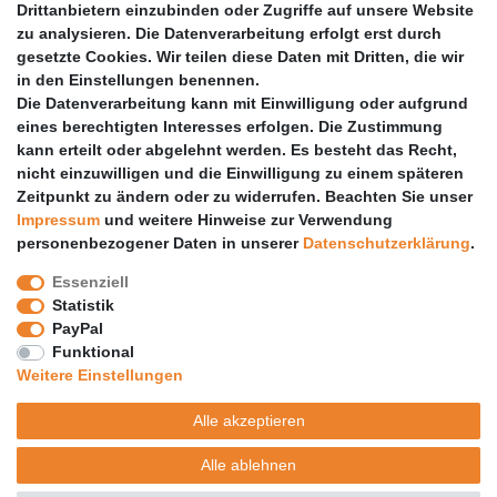
Drittanbietern einzubinden oder Zugriffe auf unsere Website
zu analysieren. Die Datenverarbeitung erfolgt erst durch
Vertrag widerrufen
gesetzte Cookies. Wir teilen diese Daten mit Dritten, die wir
PARTNER
in den Einstellungen benennen.
Die Datenverarbeitung kann mit Einwilligung oder aufgrund
DHL
eines berechtigten Interesses erfolgen. Die Zustimmung
kann erteilt oder abgelehnt werden. Es besteht das Recht,
GLS
nicht einzuwilligen und die Einwilligung zu einem späteren
DB Schenker
Zeitpunkt zu ändern oder zu widerrufen. Beachten Sie unser
PaketPLUS
Impressum
und weitere Hinweise zur Verwendung
personenbezogener Daten in unserer
Daten­schutz­erklärung
.
SPONSORING
Essenziell
Malchower SV 90
Statistik
Malchower Wölfe
PayPal
Funktional
ZERTIFIKATE
Weitere Einstellungen
Händlerbund
Alle akzeptieren
Trusted Shops
Alle ablehnen
© Copyright 2026 | Alle Rechte vorbehalten.