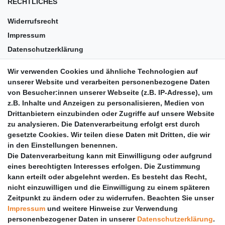
RECHTLICHES
Widerrufsrecht
Impressum
Datenschutzerklärung
AGB
Wir verwenden Cookies und ähnliche Technologien auf
Versandkosten
unserer Website und verarbeiten personenbezogene Daten
Barrierefreiheit
von Besucher:innen unserer Webseite (z.B. IP-Adresse), um
z.B. Inhalte und Anzeigen zu personalisieren, Medien von
Anleitungen
Drittanbietern einzubinden oder Zugriffe auf unsere Website
zu analysieren. Die Datenverarbeitung erfolgt erst durch
Vertrag widerrufen
gesetzte Cookies. Wir teilen diese Daten mit Dritten, die wir
PARTNER
in den Einstellungen benennen.
Die Datenverarbeitung kann mit Einwilligung oder aufgrund
DHL
eines berechtigten Interesses erfolgen. Die Zustimmung
kann erteilt oder abgelehnt werden. Es besteht das Recht,
GLS
nicht einzuwilligen und die Einwilligung zu einem späteren
DB Schenker
Zeitpunkt zu ändern oder zu widerrufen. Beachten Sie unser
PaketPLUS
Impressum
und weitere Hinweise zur Verwendung
personenbezogener Daten in unserer
Daten­schutz­erklärung
.
SPONSORING