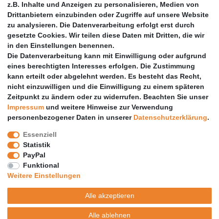
z.B. Inhalte und Anzeigen zu personalisieren, Medien von
Anleitungen
Drittanbietern einzubinden oder Zugriffe auf unsere Website
zu analysieren. Die Datenverarbeitung erfolgt erst durch
Vertrag widerrufen
gesetzte Cookies. Wir teilen diese Daten mit Dritten, die wir
PARTNER
in den Einstellungen benennen.
Die Datenverarbeitung kann mit Einwilligung oder aufgrund
DHL
eines berechtigten Interesses erfolgen. Die Zustimmung
kann erteilt oder abgelehnt werden. Es besteht das Recht,
GLS
nicht einzuwilligen und die Einwilligung zu einem späteren
DB Schenker
Zeitpunkt zu ändern oder zu widerrufen. Beachten Sie unser
PaketPLUS
Impressum
und weitere Hinweise zur Verwendung
personenbezogener Daten in unserer
Daten­schutz­erklärung
.
SPONSORING
Essenziell
Malchower SV 90
Statistik
Malchower Wölfe
PayPal
Funktional
ZERTIFIKATE
Weitere Einstellungen
Händlerbund
Alle akzeptieren
Trusted Shops
Alle ablehnen