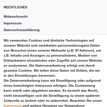
RECHTLICHES
Widerrufsrecht
Impressum
Datenschutzerklärung
AGB
Wir verwenden Cookies und ähnliche Technologien auf
Versandkosten
unserer Website und verarbeiten personenbezogene Daten
Barrierefreiheit
von Besucher:innen unserer Webseite (z.B. IP-Adresse), um
z.B. Inhalte und Anzeigen zu personalisieren, Medien von
Anleitungen
Drittanbietern einzubinden oder Zugriffe auf unsere Website
zu analysieren. Die Datenverarbeitung erfolgt erst durch
Vertrag widerrufen
gesetzte Cookies. Wir teilen diese Daten mit Dritten, die wir
PARTNER
in den Einstellungen benennen.
Die Datenverarbeitung kann mit Einwilligung oder aufgrund
DHL
eines berechtigten Interesses erfolgen. Die Zustimmung
kann erteilt oder abgelehnt werden. Es besteht das Recht,
GLS
nicht einzuwilligen und die Einwilligung zu einem späteren
DB Schenker
Zeitpunkt zu ändern oder zu widerrufen. Beachten Sie unser
PaketPLUS
Impressum
und weitere Hinweise zur Verwendung