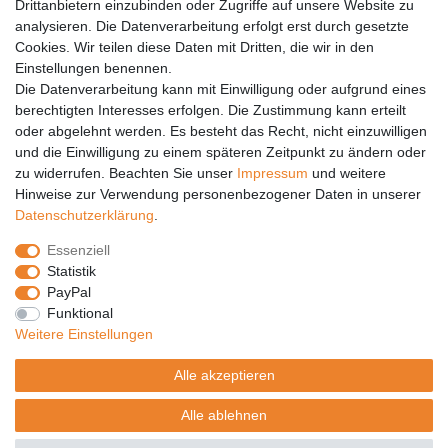
Drittanbietern einzubinden oder Zugriffe auf unsere Website zu
analysieren. Die Datenverarbeitung erfolgt erst durch gesetzte
Vertrag widerrufen
Cookies. Wir teilen diese Daten mit Dritten, die wir in den
Einstellungen benennen.
PARTNER
Die Datenverarbeitung kann mit Einwilligung oder aufgrund eines
DHL
berechtigten Interesses erfolgen. Die Zustimmung kann erteilt
oder abgelehnt werden. Es besteht das Recht, nicht einzuwilligen
GLS
und die Einwilligung zu einem späteren Zeitpunkt zu ändern oder
DB Schenker
zu widerrufen. Beachten Sie unser
Impressum
und weitere
PaketPLUS
Hinweise zur Verwendung personenbezogener Daten in unserer
Daten­schutz­erklärung
.
SPONSORING
Essenziell
Malchower SV 90
Statistik
Malchower Wölfe
PayPal
Funktional
ZERTIFIKATE
Weitere Einstellungen
Händlerbund
Alle akzeptieren
Trusted Shops
Alle ablehnen
© Copyright 2026 | Alle Rechte vorbehalten.