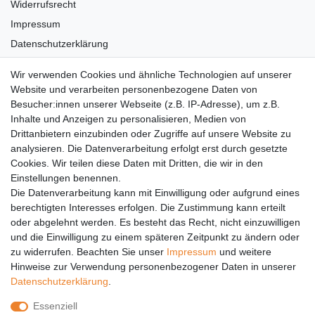
Widerrufsrecht
Impressum
Datenschutzerklärung
AGB
Wir verwenden Cookies und ähnliche Technologien auf unserer
Versandkosten
Website und verarbeiten personenbezogene Daten von
Barrierefreiheit
Besucher:innen unserer Webseite (z.B. IP-Adresse), um z.B.
Inhalte und Anzeigen zu personalisieren, Medien von
Anleitungen
Drittanbietern einzubinden oder Zugriffe auf unsere Website zu
analysieren. Die Datenverarbeitung erfolgt erst durch gesetzte
Vertrag widerrufen
Cookies. Wir teilen diese Daten mit Dritten, die wir in den
Einstellungen benennen.
PARTNER
Die Datenverarbeitung kann mit Einwilligung oder aufgrund eines
DHL
berechtigten Interesses erfolgen. Die Zustimmung kann erteilt
oder abgelehnt werden. Es besteht das Recht, nicht einzuwilligen
GLS
und die Einwilligung zu einem späteren Zeitpunkt zu ändern oder
DB Schenker
zu widerrufen. Beachten Sie unser
Impressum
und weitere
PaketPLUS
Hinweise zur Verwendung personenbezogener Daten in unserer
Daten­schutz­erklärung
.
SPONSORING
Essenziell
Malchower SV 90