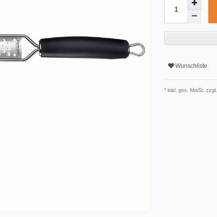
Wunschliste
* inkl. ges. MwSt. zzgl.