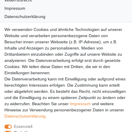
Widerrufsrecht
Impressum
Datenschutzerklärung
AGB
Wir verwenden Cookies und ähnliche Technologien auf unserer
Versandkosten
Website und verarbeiten personenbezogene Daten von
Barrierefreiheit
Besucher:innen unserer Webseite (z.B. IP-Adresse), um z.B.
Inhalte und Anzeigen zu personalisieren, Medien von
Anleitungen
Drittanbietern einzubinden oder Zugriffe auf unsere Website zu
analysieren. Die Datenverarbeitung erfolgt erst durch gesetzte
Vertrag widerrufen
Cookies. Wir teilen diese Daten mit Dritten, die wir in den
Einstellungen benennen.
PARTNER
Die Datenverarbeitung kann mit Einwilligung oder aufgrund eines
DHL
berechtigten Interesses erfolgen. Die Zustimmung kann erteilt
oder abgelehnt werden. Es besteht das Recht, nicht einzuwilligen
GLS
und die Einwilligung zu einem späteren Zeitpunkt zu ändern oder
DB Schenker
zu widerrufen. Beachten Sie unser
Impressum
und weitere
PaketPLUS
Hinweise zur Verwendung personenbezogener Daten in unserer
Daten­schutz­erklärung
.
SPONSORING
Essenziell
Malchower SV 90