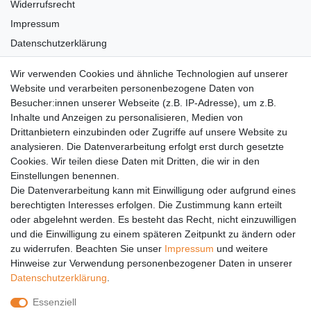
Widerrufsrecht
Impressum
Datenschutzerklärung
AGB
Wir verwenden Cookies und ähnliche Technologien auf unserer
Versandkosten
Website und verarbeiten personenbezogene Daten von
Barrierefreiheit
Besucher:innen unserer Webseite (z.B. IP-Adresse), um z.B.
Inhalte und Anzeigen zu personalisieren, Medien von
Anleitungen
Drittanbietern einzubinden oder Zugriffe auf unsere Website zu
analysieren. Die Datenverarbeitung erfolgt erst durch gesetzte
Vertrag widerrufen
Cookies. Wir teilen diese Daten mit Dritten, die wir in den
Einstellungen benennen.
PARTNER
Die Datenverarbeitung kann mit Einwilligung oder aufgrund eines
DHL
berechtigten Interesses erfolgen. Die Zustimmung kann erteilt
oder abgelehnt werden. Es besteht das Recht, nicht einzuwilligen
GLS
und die Einwilligung zu einem späteren Zeitpunkt zu ändern oder
DB Schenker
zu widerrufen. Beachten Sie unser
Impressum
und weitere
PaketPLUS
Hinweise zur Verwendung personenbezogener Daten in unserer
Daten­schutz­erklärung
.
SPONSORING
Essenziell
Malchower SV 90