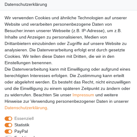
Datenschutzerklärung
AGB
Wir verwenden Cookies und ähnliche Technologien auf unserer
Versandkosten
Website und verarbeiten personenbezogene Daten von
Barrierefreiheit
Besucher:innen unserer Webseite (z.B. IP-Adresse), um z.B.
Inhalte und Anzeigen zu personalisieren, Medien von
Anleitungen
Drittanbietern einzubinden oder Zugriffe auf unsere Website zu
analysieren. Die Datenverarbeitung erfolgt erst durch gesetzte
Vertrag widerrufen
Cookies. Wir teilen diese Daten mit Dritten, die wir in den
Einstellungen benennen.
PARTNER
Die Datenverarbeitung kann mit Einwilligung oder aufgrund eines
DHL
berechtigten Interesses erfolgen. Die Zustimmung kann erteilt
oder abgelehnt werden. Es besteht das Recht, nicht einzuwilligen
GLS
und die Einwilligung zu einem späteren Zeitpunkt zu ändern oder
DB Schenker
zu widerrufen. Beachten Sie unser
Impressum
und weitere
PaketPLUS
Hinweise zur Verwendung personenbezogener Daten in unserer
Daten­schutz­erklärung
.
SPONSORING
Essenziell
Malchower SV 90
Statistik
Malchower Wölfe
PayPal