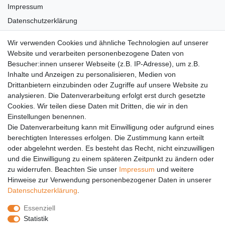
Impressum
Datenschutzerklärung
AGB
Wir verwenden Cookies und ähnliche Technologien auf unserer
Versandkosten
Website und verarbeiten personenbezogene Daten von
Barrierefreiheit
Besucher:innen unserer Webseite (z.B. IP-Adresse), um z.B.
Inhalte und Anzeigen zu personalisieren, Medien von
Anleitungen
Drittanbietern einzubinden oder Zugriffe auf unsere Website zu
analysieren. Die Datenverarbeitung erfolgt erst durch gesetzte
Vertrag widerrufen
Cookies. Wir teilen diese Daten mit Dritten, die wir in den
Einstellungen benennen.
PARTNER
Die Datenverarbeitung kann mit Einwilligung oder aufgrund eines
DHL
berechtigten Interesses erfolgen. Die Zustimmung kann erteilt
oder abgelehnt werden. Es besteht das Recht, nicht einzuwilligen
GLS
und die Einwilligung zu einem späteren Zeitpunkt zu ändern oder
DB Schenker
zu widerrufen. Beachten Sie unser
Impressum
und weitere
PaketPLUS
Hinweise zur Verwendung personenbezogener Daten in unserer
Daten­schutz­erklärung
.
SPONSORING
Essenziell
Malchower SV 90
Statistik