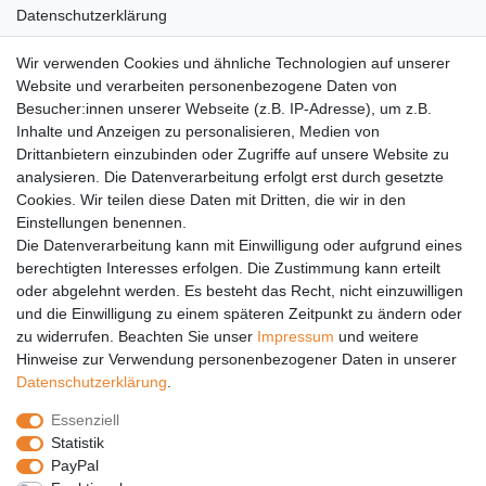
Datenschutzerklärung
AGB
Wir verwenden Cookies und ähnliche Technologien auf unserer
Versandkosten
Website und verarbeiten personenbezogene Daten von
Barrierefreiheit
Besucher:innen unserer Webseite (z.B. IP-Adresse), um z.B.
Inhalte und Anzeigen zu personalisieren, Medien von
Anleitungen
Drittanbietern einzubinden oder Zugriffe auf unsere Website zu
analysieren. Die Datenverarbeitung erfolgt erst durch gesetzte
Vertrag widerrufen
Cookies. Wir teilen diese Daten mit Dritten, die wir in den
Einstellungen benennen.
PARTNER
Die Datenverarbeitung kann mit Einwilligung oder aufgrund eines
DHL
berechtigten Interesses erfolgen. Die Zustimmung kann erteilt
oder abgelehnt werden. Es besteht das Recht, nicht einzuwilligen
GLS
und die Einwilligung zu einem späteren Zeitpunkt zu ändern oder
DB Schenker
zu widerrufen. Beachten Sie unser
Impressum
und weitere
PaketPLUS
Hinweise zur Verwendung personenbezogener Daten in unserer
Daten­schutz­erklärung
.
SPONSORING
Essenziell
Malchower SV 90
Statistik
Malchower Wölfe
PayPal