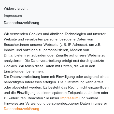
Widerrufsrecht
Impressum
Datenschutzerklärung
AGB
Wir verwenden Cookies und ähnliche Technologien auf unserer
Versandkosten
Website und verarbeiten personenbezogene Daten von
Barrierefreiheit
Besucher:innen unserer Webseite (z.B. IP-Adresse), um z.B.
Inhalte und Anzeigen zu personalisieren, Medien von
Anleitungen
Drittanbietern einzubinden oder Zugriffe auf unsere Website zu
analysieren. Die Datenverarbeitung erfolgt erst durch gesetzte
Vertrag widerrufen
Cookies. Wir teilen diese Daten mit Dritten, die wir in den
Einstellungen benennen.
PARTNER
Die Datenverarbeitung kann mit Einwilligung oder aufgrund eines
DHL
berechtigten Interesses erfolgen. Die Zustimmung kann erteilt
oder abgelehnt werden. Es besteht das Recht, nicht einzuwilligen
GLS
und die Einwilligung zu einem späteren Zeitpunkt zu ändern oder
DB Schenker
zu widerrufen. Beachten Sie unser
Impressum
und weitere
PaketPLUS
Hinweise zur Verwendung personenbezogener Daten in unserer
Daten­schutz­erklärung
.
SPONSORING