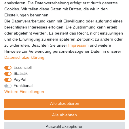
analysieren. Die Datenverarbeitung erfolgt erst durch gesetzte
Vertrag widerrufen
Cookies. Wir teilen diese Daten mit Dritten, die wir in den
Einstellungen benennen.
PARTNER
Die Datenverarbeitung kann mit Einwilligung oder aufgrund eines
DHL
berechtigten Interesses erfolgen. Die Zustimmung kann erteilt
oder abgelehnt werden. Es besteht das Recht, nicht einzuwilligen
GLS
und die Einwilligung zu einem späteren Zeitpunkt zu ändern oder
DB Schenker
zu widerrufen. Beachten Sie unser
Impressum
und weitere
PaketPLUS
Hinweise zur Verwendung personenbezogener Daten in unserer
Daten­schutz­erklärung
.
SPONSORING
Essenziell
Malchower SV 90
Statistik
Malchower Wölfe
PayPal
Funktional
ZERTIFIKATE
Weitere Einstellungen
Händlerbund
Alle akzeptieren
Trusted Shops
Alle ablehnen
© Copyright 2026 | Alle Rechte vorbehalten.
Auswahl akzeptieren