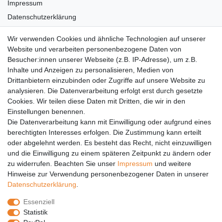
Impressum
Datenschutzerklärung
AGB
Wir verwenden Cookies und ähnliche Technologien auf unserer
Versandkosten
Website und verarbeiten personenbezogene Daten von
Barrierefreiheit
Besucher:innen unserer Webseite (z.B. IP-Adresse), um z.B.
Inhalte und Anzeigen zu personalisieren, Medien von
Anleitungen
Drittanbietern einzubinden oder Zugriffe auf unsere Website zu
analysieren. Die Datenverarbeitung erfolgt erst durch gesetzte
Vertrag widerrufen
Cookies. Wir teilen diese Daten mit Dritten, die wir in den
Einstellungen benennen.
PARTNER
Die Datenverarbeitung kann mit Einwilligung oder aufgrund eines
DHL
berechtigten Interesses erfolgen. Die Zustimmung kann erteilt
oder abgelehnt werden. Es besteht das Recht, nicht einzuwilligen
GLS
und die Einwilligung zu einem späteren Zeitpunkt zu ändern oder
DB Schenker
zu widerrufen. Beachten Sie unser
Impressum
und weitere
PaketPLUS
Hinweise zur Verwendung personenbezogener Daten in unserer
Daten­schutz­erklärung
.
SPONSORING
Essenziell
Malchower SV 90
Statistik
Malchower Wölfe