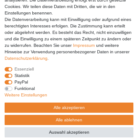
analysieren. Die Datenverarbeitung erfolgt erst durch gesetzte
Vertrag widerrufen
Cookies. Wir teilen diese Daten mit Dritten, die wir in den
Einstellungen benennen.
PARTNER
Die Datenverarbeitung kann mit Einwilligung oder aufgrund eines
DHL
berechtigten Interesses erfolgen. Die Zustimmung kann erteilt
oder abgelehnt werden. Es besteht das Recht, nicht einzuwilligen
GLS
und die Einwilligung zu einem späteren Zeitpunkt zu ändern oder
DB Schenker
zu widerrufen. Beachten Sie unser
Impressum
und weitere
PaketPLUS
Hinweise zur Verwendung personenbezogener Daten in unserer
Daten­schutz­erklärung
.
SPONSORING
Essenziell
Malchower SV 90
Statistik
Malchower Wölfe
PayPal
Funktional
ZERTIFIKATE
Weitere Einstellungen
Händlerbund
Alle akzeptieren
Trusted Shops
Alle ablehnen
© Copyright 2026 | Alle Rechte vorbehalten.
Auswahl akzeptieren