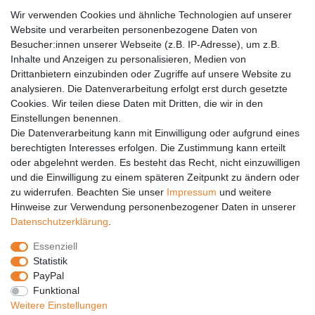
AGB
Wir verwenden Cookies und ähnliche Technologien auf unserer
Versandkosten
Website und verarbeiten personenbezogene Daten von
Barrierefreiheit
Besucher:innen unserer Webseite (z.B. IP-Adresse), um z.B.
Inhalte und Anzeigen zu personalisieren, Medien von
Anleitungen
Drittanbietern einzubinden oder Zugriffe auf unsere Website zu
analysieren. Die Datenverarbeitung erfolgt erst durch gesetzte
Vertrag widerrufen
Cookies. Wir teilen diese Daten mit Dritten, die wir in den
Einstellungen benennen.
PARTNER
Die Datenverarbeitung kann mit Einwilligung oder aufgrund eines
DHL
berechtigten Interesses erfolgen. Die Zustimmung kann erteilt
oder abgelehnt werden. Es besteht das Recht, nicht einzuwilligen
GLS
und die Einwilligung zu einem späteren Zeitpunkt zu ändern oder
DB Schenker
zu widerrufen. Beachten Sie unser
Impressum
und weitere
PaketPLUS
Hinweise zur Verwendung personenbezogener Daten in unserer
Daten­schutz­erklärung
.
SPONSORING
Essenziell
Malchower SV 90
Statistik
Malchower Wölfe
PayPal
Funktional
ZERTIFIKATE
Weitere Einstellungen