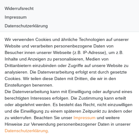
Widerrufsrecht
Impressum
Datenschutzerklärung
AGB
Wir verwenden Cookies und ähnliche Technologien auf unserer
Versandkosten
Website und verarbeiten personenbezogene Daten von
Barrierefreiheit
Besucher:innen unserer Webseite (z.B. IP-Adresse), um z.B.
Inhalte und Anzeigen zu personalisieren, Medien von
Anleitungen
Drittanbietern einzubinden oder Zugriffe auf unsere Website zu
analysieren. Die Datenverarbeitung erfolgt erst durch gesetzte
Vertrag widerrufen
Cookies. Wir teilen diese Daten mit Dritten, die wir in den
Einstellungen benennen.
PARTNER
Die Datenverarbeitung kann mit Einwilligung oder aufgrund eines
DHL
berechtigten Interesses erfolgen. Die Zustimmung kann erteilt
oder abgelehnt werden. Es besteht das Recht, nicht einzuwilligen
GLS
und die Einwilligung zu einem späteren Zeitpunkt zu ändern oder
DB Schenker
zu widerrufen. Beachten Sie unser
Impressum
und weitere
PaketPLUS
Hinweise zur Verwendung personenbezogener Daten in unserer
Daten­schutz­erklärung
.
SPONSORING