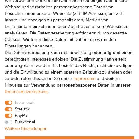
Wir verwenden Cookies und ähnliche Technologien auf unserer
Versandkosten
Website und verarbeiten personenbezogene Daten von
Barrierefreiheit
Besucher:innen unserer Webseite (z.B. IP-Adresse), um z.B.
Inhalte und Anzeigen zu personalisieren, Medien von
Anleitungen
Drittanbietern einzubinden oder Zugriffe auf unsere Website zu
analysieren. Die Datenverarbeitung erfolgt erst durch gesetzte
Vertrag widerrufen
Cookies. Wir teilen diese Daten mit Dritten, die wir in den
Einstellungen benennen.
PARTNER
Die Datenverarbeitung kann mit Einwilligung oder aufgrund eines
DHL
berechtigten Interesses erfolgen. Die Zustimmung kann erteilt
oder abgelehnt werden. Es besteht das Recht, nicht einzuwilligen
GLS
und die Einwilligung zu einem späteren Zeitpunkt zu ändern oder
DB Schenker
zu widerrufen. Beachten Sie unser
Impressum
und weitere
PaketPLUS
Hinweise zur Verwendung personenbezogener Daten in unserer
Daten­schutz­erklärung
.
SPONSORING
Essenziell
Malchower SV 90
Statistik
Malchower Wölfe
PayPal
Funktional
ZERTIFIKATE
Weitere Einstellungen
Händlerbund