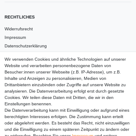
RECHTLICHES
Widerrufsrecht
Impressum
Datenschutzerklärung
AGB
Wir verwenden Cookies und ähnliche Technologien auf unserer
Versandkosten
Website und verarbeiten personenbezogene Daten von
Barrierefreiheit
Besucher:innen unserer Webseite (z.B. IP-Adresse), um z.B.
Inhalte und Anzeigen zu personalisieren, Medien von
Anleitungen
Drittanbietern einzubinden oder Zugriffe auf unsere Website zu
analysieren. Die Datenverarbeitung erfolgt erst durch gesetzte
Vertrag widerrufen
Cookies. Wir teilen diese Daten mit Dritten, die wir in den
Einstellungen benennen.
PARTNER
Die Datenverarbeitung kann mit Einwilligung oder aufgrund eines
DHL
berechtigten Interesses erfolgen. Die Zustimmung kann erteilt
oder abgelehnt werden. Es besteht das Recht, nicht einzuwilligen
GLS
und die Einwilligung zu einem späteren Zeitpunkt zu ändern oder
DB Schenker
zu widerrufen. Beachten Sie unser
Impressum
und weitere