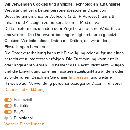
Wir verwenden Cookies und ähnliche Technologien auf unserer
Versandkosten
Website und verarbeiten personenbezogene Daten von
Barrierefreiheit
Besucher:innen unserer Webseite (z.B. IP-Adresse), um z.B.
Inhalte und Anzeigen zu personalisieren, Medien von
Anleitungen
Drittanbietern einzubinden oder Zugriffe auf unsere Website zu
analysieren. Die Datenverarbeitung erfolgt erst durch gesetzte
Vertrag widerrufen
Cookies. Wir teilen diese Daten mit Dritten, die wir in den
Einstellungen benennen.
PARTNER
Die Datenverarbeitung kann mit Einwilligung oder aufgrund eines
DHL
berechtigten Interesses erfolgen. Die Zustimmung kann erteilt
oder abgelehnt werden. Es besteht das Recht, nicht einzuwilligen
GLS
und die Einwilligung zu einem späteren Zeitpunkt zu ändern oder
DB Schenker
zu widerrufen. Beachten Sie unser
Impressum
und weitere
PaketPLUS
Hinweise zur Verwendung personenbezogener Daten in unserer
Daten­schutz­erklärung
.
SPONSORING
Essenziell
Malchower SV 90
Statistik
Malchower Wölfe
PayPal
Funktional
ZERTIFIKATE
Weitere Einstellungen