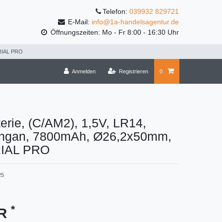
Telefon:
039932 829721
E-Mail:
info@1a-handelsagentur.de
Öffnungszeiten: Mo - Fr 8:00 - 16:30 Uhr
TRIAL PRO
Anmelden
Registrieren
0
erie, (C/AM2), 1,5V, LR14,
angan, 7800mAh, Ø26,2x50mm,
IAL PRO
25
*
UR