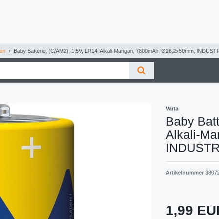
ien
Baby Batterie, (C/AM2), 1,5V, LR14, Alkali-Mangan, 7800mAh, Ø26,2x50mm, INDUS
Varta
Baby Batt
Alkali-M
INDUSTR
Artikelnummer
3807
1,99 E