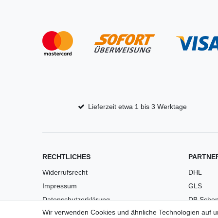
Lieferzeit etwa 1 bis 3 Werktage
RECHTLICHES
PARTNE
Widerrufsrecht
DHL
Impressum
GLS
Datenschutzerklärung
DB Schen
Wir verwenden Cookies und ähnliche Technologien auf 
AGB
PaketPL