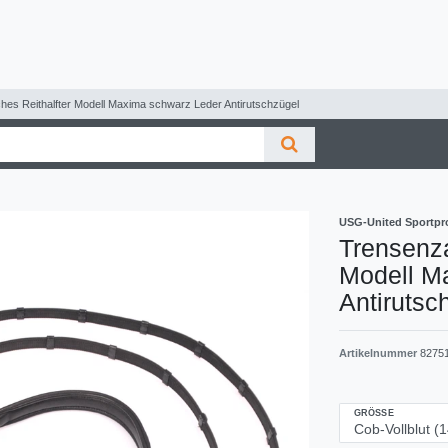
s Reithalfter Modell Maxima schwarz Leder Antirutschzügel
USG-United Sportp
Trensenz
Modell M
Antirutsc
Artikelnummer
8275
GRÖSSE