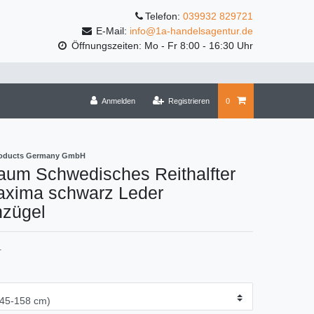
Telefon:
039932 829721
E-Mail:
info@1a-handelsagentur.de
Öffnungszeiten: Mo - Fr 8:00 - 16:30 Uhr
Anmelden
Registrieren
0
roducts Germany GmbH
aum Schwedisches Reithalfter
axima schwarz Leder
hzügel
1