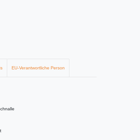
ls
EU-Verantwortliche Person
schnalle
t