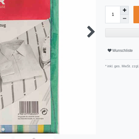
Wunschliste
* inkl. ges. MwSt. zzgl.