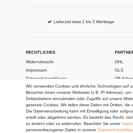
Lieferzeit etwa 1 bis 3 Werktage
RECHTLICHES
PARTNE
Widerrufsrecht
DHL
Impressum
GLS
Datenschutzerklärung
DB Schen
Wir verwenden Cookies und ähnliche Technologien auf 
AGB
PaketPL
Besucher:innen unserer Webseite (z.B. IP-Adresse), um z
Versandkosten
Drittanbietern einzubinden oder Zugriffe auf unsere Webs
Barrierefreiheit
gesetzte Cookies. Wir teilen diese Daten mit Dritten, die
Die Datenverarbeitung kann mit Einwilligung oder aufgru
Anleitungen
erteilt oder abgelehnt werden. Es besteht das Recht, nich
Vertrag widerrufen
zu ändern oder zu widerrufen. Beachten Sie unser
Impr
personenbezogener Daten in unserer
Daten­schutz­erklä