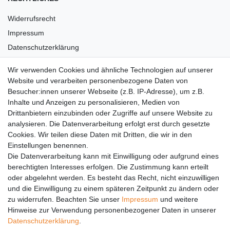
Widerrufsrecht
Impressum
Datenschutzerklärung
AGB
Wir verwenden Cookies und ähnliche Technologien auf unserer
Versandkosten
Website und verarbeiten personenbezogene Daten von
Barrierefreiheit
Besucher:innen unserer Webseite (z.B. IP-Adresse), um z.B.
Inhalte und Anzeigen zu personalisieren, Medien von
Anleitungen
Drittanbietern einzubinden oder Zugriffe auf unsere Website zu
analysieren. Die Datenverarbeitung erfolgt erst durch gesetzte
Vertrag widerrufen
Cookies. Wir teilen diese Daten mit Dritten, die wir in den
PARTNER
Einstellungen benennen.
Die Datenverarbeitung kann mit Einwilligung oder aufgrund eines
DHL
berechtigten Interesses erfolgen. Die Zustimmung kann erteilt
oder abgelehnt werden. Es besteht das Recht, nicht einzuwilligen
GLS
und die Einwilligung zu einem späteren Zeitpunkt zu ändern oder
DB Schenker
zu widerrufen. Beachten Sie unser
Impressum
und weitere
PaketPLUS
Hinweise zur Verwendung personenbezogener Daten in unserer
Daten­schutz­erklärung
.
SPONSORING