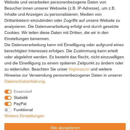
Website und verarbeiten personenbezogene Daten von
Barrierefreiheit
Besucher:innen unserer Webseite (z.B. IP-Adresse), um z.B.
Inhalte und Anzeigen zu personalisieren, Medien von
Anleitungen
Drittanbietern einzubinden oder Zugriffe auf unsere Website zu
analysieren. Die Datenverarbeitung erfolgt erst durch gesetzte
Vertrag widerrufen
Cookies. Wir teilen diese Daten mit Dritten, die wir in den
Einstellungen benennen.
PARTNER
Die Datenverarbeitung kann mit Einwilligung oder aufgrund eines
DHL
berechtigten Interesses erfolgen. Die Zustimmung kann erteilt
oder abgelehnt werden. Es besteht das Recht, nicht einzuwilligen
GLS
und die Einwilligung zu einem späteren Zeitpunkt zu ändern oder
DB Schenker
zu widerrufen. Beachten Sie unser
Impressum
und weitere
PaketPLUS
Hinweise zur Verwendung personenbezogener Daten in unserer
Daten­schutz­erklärung
.
SPONSORING
Essenziell
Malchower SV 90
Statistik
Malchower Wölfe
PayPal
Funktional
ZERTIFIKATE
Weitere Einstellungen
Händlerbund
Alle akzeptieren