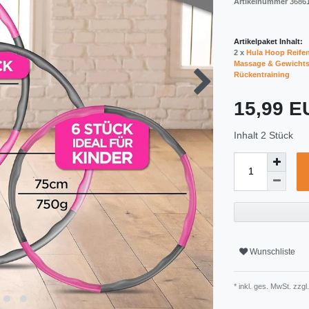
Artikelnummer
3686
Artikelpaket Inhalt:
2 x
Hula Hoop Reifen 
Massage & Gewichtsv
Rückentraining
15,99 
Inhalt
2
Stück
Wunschliste
* inkl. ges. MwSt. zzgl.