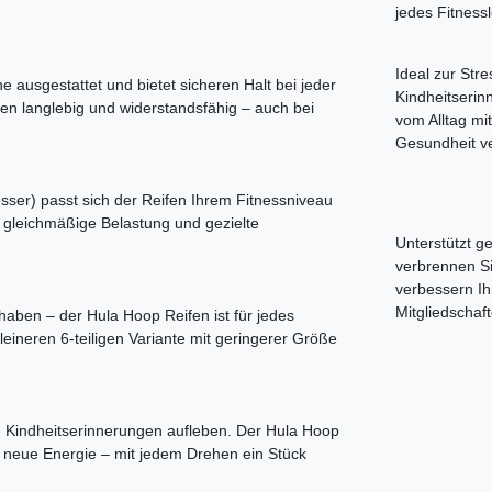
jedes Fitnessl
Ideal zur Str
e ausgestattet und bietet sicheren Halt bei jeder
Kindheitserin
 langlebig und widerstandsfähig – auch bei
vom Alltag mi
Gesundheit ve
ser) passt sich der Reifen Ihrem Fitnessniveau
 gleichmäßige Belastung und gezielte
Unterstützt g
verbrennen Sie
verbessern Ih
Mitgliedschaf
aben – der Hula Hoop Reifen ist für jedes
kleineren 6-teiligen Variante mit geringerer Größe
 Kindheitserinnerungen aufleben. Der Hula Hoop
t neue Energie – mit jedem Drehen ein Stück