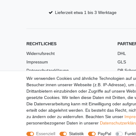
Lieferzeit etwa 1 bis 3 Werktage
RECHTLICHES
PARTNE
Widerrufsrecht
DHL
Impressum
GLS
Datenschutzerklärung
DB Schen
Wir verwenden Cookies und ähnliche Technologien auf 
AGB
PaketPL
Besucher:innen unserer Webseite (z.B. IP-Adresse), um z
Versandkosten
Drittanbietern einzubinden oder Zugriffe auf unsere Webs
Barrierefreiheit
gesetzte Cookies. Wir teilen diese Daten mit Dritten, die
Die Datenverarbeitung kann mit Einwilligung oder aufgru
Anleitungen
erteilt oder abgelehnt werden. Es besteht das Recht, nich
Vertrag widerrufen
zu ändern oder zu widerrufen. Beachten Sie unser
Impr
personenbezogener Daten in unserer
Daten­schutz­erklä
Essenziell
Statistik
PayPal
Funkt