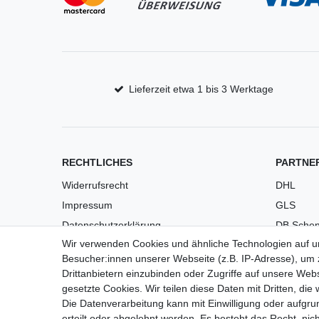
Lieferzeit etwa 1 bis 3 Werktage
RECHTLICHES
PARTNE
Widerrufsrecht
DHL
Impressum
GLS
Datenschutzerklärung
DB Schen
Wir verwenden Cookies und ähnliche Technologien auf 
AGB
PaketPL
Besucher:innen unserer Webseite (z.B. IP-Adresse), um z
Versandkosten
Drittanbietern einzubinden oder Zugriffe auf unsere Webs
Barrierefreiheit
gesetzte Cookies. Wir teilen diese Daten mit Dritten, die
Die Datenverarbeitung kann mit Einwilligung oder aufgru
Anleitungen
erteilt oder abgelehnt werden. Es besteht das Recht, nich