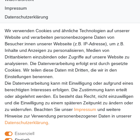
Impressum
Datenschutzerklärung
AGB
Wir verwenden Cookies und ähnliche Technologien auf unserer
Versandkosten
Website und verarbeiten personenbezogene Daten von
Barrierefreiheit
Besucher:innen unserer Webseite (z.B. IP-Adresse), um z.B.
Inhalte und Anzeigen zu personalisieren, Medien von
Anleitungen
Drittanbietern einzubinden oder Zugriffe auf unsere Website zu
analysieren. Die Datenverarbeitung erfolgt erst durch gesetzte
Vertrag widerrufen
Cookies. Wir teilen diese Daten mit Dritten, die wir in den
Einstellungen benennen.
PARTNER
Die Datenverarbeitung kann mit Einwilligung oder aufgrund eines
DHL
berechtigten Interesses erfolgen. Die Zustimmung kann erteilt
oder abgelehnt werden. Es besteht das Recht, nicht einzuwilligen
GLS
und die Einwilligung zu einem späteren Zeitpunkt zu ändern oder
DB Schenker
zu widerrufen. Beachten Sie unser
Impressum
und weitere
PaketPLUS
Hinweise zur Verwendung personenbezogener Daten in unserer
Daten­schutz­erklärung
.
SPONSORING
Essenziell
Malchower SV 90