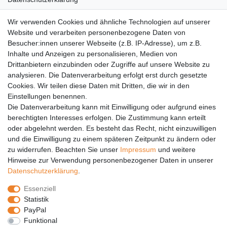
AGB
Wir verwenden Cookies und ähnliche Technologien auf unserer
Versandkosten
Website und verarbeiten personenbezogene Daten von
Barrierefreiheit
Besucher:innen unserer Webseite (z.B. IP-Adresse), um z.B.
Inhalte und Anzeigen zu personalisieren, Medien von
Anleitungen
Drittanbietern einzubinden oder Zugriffe auf unsere Website zu
analysieren. Die Datenverarbeitung erfolgt erst durch gesetzte
Vertrag widerrufen
Cookies. Wir teilen diese Daten mit Dritten, die wir in den
Einstellungen benennen.
PARTNER
Die Datenverarbeitung kann mit Einwilligung oder aufgrund eines
DHL
berechtigten Interesses erfolgen. Die Zustimmung kann erteilt
oder abgelehnt werden. Es besteht das Recht, nicht einzuwilligen
GLS
und die Einwilligung zu einem späteren Zeitpunkt zu ändern oder
DB Schenker
zu widerrufen. Beachten Sie unser
Impressum
und weitere
PaketPLUS
Hinweise zur Verwendung personenbezogener Daten in unserer
Daten­schutz­erklärung
.
SPONSORING
Essenziell
Malchower SV 90
Statistik
Malchower Wölfe
PayPal
Funktional
ZERTIFIKATE