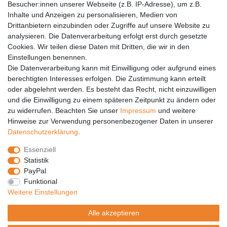
Barrierefreiheit
Besucher:innen unserer Webseite (z.B. IP-Adresse), um z.B.
Inhalte und Anzeigen zu personalisieren, Medien von
Anleitungen
Drittanbietern einzubinden oder Zugriffe auf unsere Website zu
analysieren. Die Datenverarbeitung erfolgt erst durch gesetzte
Vertrag widerrufen
Cookies. Wir teilen diese Daten mit Dritten, die wir in den
Einstellungen benennen.
PARTNER
Die Datenverarbeitung kann mit Einwilligung oder aufgrund eines
DHL
berechtigten Interesses erfolgen. Die Zustimmung kann erteilt
oder abgelehnt werden. Es besteht das Recht, nicht einzuwilligen
GLS
und die Einwilligung zu einem späteren Zeitpunkt zu ändern oder
DB Schenker
zu widerrufen. Beachten Sie unser
Impressum
und weitere
PaketPLUS
Hinweise zur Verwendung personenbezogener Daten in unserer
Daten­schutz­erklärung
.
SPONSORING
Essenziell
Malchower SV 90
Statistik
Malchower Wölfe
PayPal
Funktional
ZERTIFIKATE
Weitere Einstellungen
Händlerbund
Alle akzeptieren
Trusted Shops